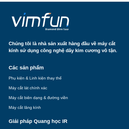
T
t
u
s
b
A
e
p
p
Chúng tôi là nhà sản xuất hàng đầu về máy cắt
kính sử dụng công nghệ dây kim cương vô tận.
Các sản phẩm
Phụ kiện & Linh kiện thay thế
Máy cắt lát chính xác
Máy cắt biên dạng & đường viền
Máy cắt lăng kính
Giải pháp Quang học IR