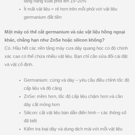
tăng năng suất phôi lên 15–20%
Ít mất vật liệu = rẻ hơn trên mỗi phôi với vật liệu
germanium đắt tiền
Một máy có thể cắt germanium và các vật liệu hồng ngoại
khác, chẳng hạn như ZnSe hoặc silicon không?
Có. Hầu hết các nền tảng máy cưa dây quang học có độ chính
xác cao có thể chứa nhiều vật liệu. Bạn chỉ cần sửa đổi cài đặt
và vật cố định.
Germanium: cứng và dày – yêu cầu điều chỉnh tốc độ
cấp liệu và độ căng
ZnSe: mềm hơn, tốc độ cấp liệu chậm hơn và cần
dây cắt mỏng hơn
Silicon: cắt vật liệu bán dẫn điển hình – các thông số
đã biết
Kiểm tra loại dây và dung dịch mài với mỗi vật liệu