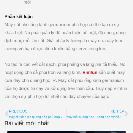
mới
Phần kết luận
Máy cắt phôi ống kính germanium phù hợp có thể tạo ra sự
khác biệt. Nó phải quản lý độ hoàn thiện bề mặt, độ cong, dung
dịch mài, mỗi lần cắt. Giải pháp lý tưởng là máy cưa dây kim
cương vô hạn được điều khiển bằng servo vòng kín.
Nó tạo ra các vết cắt sạch, phôi phẳng và lãng phí tối thiểu. Nó
hoạt động cho cả phôi tròn và lăng kính.
Vimfun
sản xuất máy
cưa dây cho quang học IR. Máy cắt phôi ống kính germanium
của họ được tin cậy và sử dụng trên toàn cầu. Truy cập Vimfun
và chọn sự phù hợp tốt nhất cho dây chuyền của bạn.
PREVIOUS
KẾ TIẾP
Prev
Ti
Máy cắt kính lọc quang nào phù hợp với kính phủ? Lớp phủ, Kiểm soát nhiệt, Tốc độ
Máy mài quang học IR phù hợp với vật liệu nào? Germanium, Silicon, ZnSe
Bài viết mới nhất