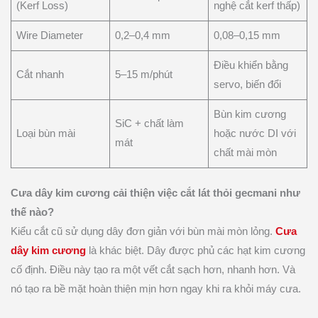
(Kerf Loss)
nghệ cắt kerf thấp)
Wire Diameter
0,2–0,4 mm
0,08–0,15 mm
Điều khiển bằng
Cắt nhanh
5–15 m/phút
servo, biến đổi
Bùn kim cương
SiC + chất làm
Loại bùn mài
hoặc nước DI với
mát
chất mài mòn
Cưa dây kim cương cải thiện việc cắt lát thỏi gecmani như
thế nào?
Kiểu cắt cũ sử dụng dây đơn giản với bùn mài mòn lỏng.
Cưa
dây kim cương
là khác biệt. Dây được phủ các hạt kim cương
cố định. Điều này tạo ra một vết cắt sạch hơn, nhanh hơn. Và
nó tạo ra bề mặt hoàn thiện mịn hơn ngay khi ra khỏi máy cưa.