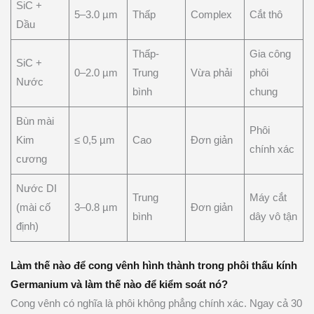
SiC +
5–3.0 µm
Thấp
Complex
Cắt thô
Dầu
Thấp-
Gia công
SiC +
0–2.0 µm
Trung
Vừa phải
phôi
Nước
bình
chung
Bùn mài
Phôi
Kim
≤ 0,5 µm
Cao
Đơn giản
chính xác
cương
Nước DI
Trung
Máy cắt
(mài cố
3–0.8 µm
Đơn giản
bình
dây vô tận
định)
Làm thế nào để cong vênh hình thành trong phôi thấu kính
Germanium và làm thế nào để kiểm soát nó?
Cong vênh có nghĩa là phôi không phẳng chính xác. Ngay cả 30