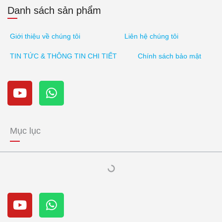
Danh sách sản phẩm
Giới thiệu về chúng tôi
Liên hệ chúng tôi
TIN TỨC & THÔNG TIN CHI TIẾT
Chính sách bảo mật
Y
W
o
h
u
a
T
t
u
s
Mục lục
b
A
e
p
p
Y
W
o
h
u
a