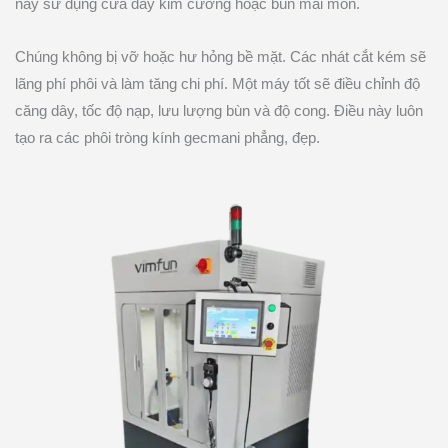
này sử dụng cưa dây kim cương hoặc bùn mài mòn.
Chúng không bị vỡ hoặc hư hỏng bề mặt. Các nhát cắt kém sẽ
lãng phí phôi và làm tăng chi phí. Một máy tốt sẽ điều chỉnh độ
căng dây, tốc độ nạp, lưu lượng bùn và độ cong. Điều này luôn
tạo ra các phôi tròng kính gecmani phẳng, đẹp.