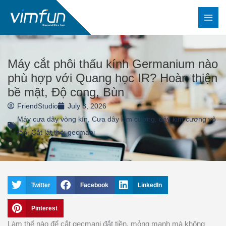
Nhảy
tới
nội
dung
Máy cắt phôi thấu kính Germanium nào
phù hợp với Quang học IR? Hoàn thiện
bề mặt, Độ cong, Bùn
FriendStudio
July 3, 2026
Máy cưa dây vòng kín
,
Cưa dây kim cương
,
dây kim cương vô
tận
,
Cắt lát thỏi gecmani
Twitter
Facebook
LinkedIn
Pinterest
Làm thế nào để cắt gecmani đắt tiền, mỏng manh mà không