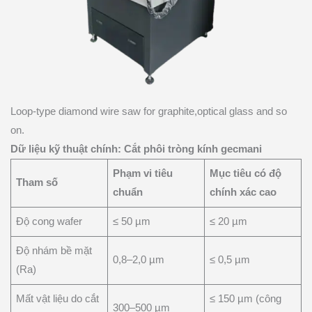
Loop-type diamond wire saw for graphite,optical glass and so
on.
Dữ liệu kỹ thuật chính: Cắt phôi tròng kính gecmani
Phạm vi tiêu
Mục tiêu có độ
Tham số
chuẩn
chính xác cao
Độ cong wafer
≤ 50 µm
≤ 20 µm
Độ nhám bề mặt
0,8–2,0 µm
≤ 0,5 µm
(Ra)
Mất vật liệu do cắt
≤ 150 µm (công
300–500 µm