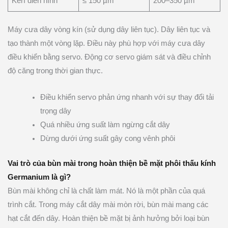
Kerf điển hình
≤ 150 µm
200–350 µm
Máy cưa dây vòng kín (sử dụng dây liên tục). Dây liên tục và
tạo thành một vòng lặp. Điều này phù hợp với máy cưa dây
điều khiển bằng servo. Động cơ servo giám sát và điều chỉnh
độ căng trong thời gian thực.
Điều khiển servo phản ứng nhanh với sự thay đổi tải
trọng dây
Quá nhiều ứng suất làm ngừng cắt dây
Dừng dưới ứng suất gây cong vênh phôi
Vai trò của bùn mài trong hoàn thiện bề mặt phôi thấu kính
Germanium là gì?
Bùn mài không chỉ là chất làm mát. Nó là một phần của quá
trình cắt. Trong máy cắt dây mài mòn rời, bùn mài mang các
hạt cắt đến dây. Hoàn thiện bề mặt bị ảnh hưởng bởi loại bùn