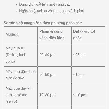
Dung dịch cắt làm mát vùng cắt
Ngăn nhiệt tích tụ và làm cong vênh phôi
So sánh độ cong vênh theo phương pháp cắt:
Phạm vi cong
Đạt được tốt
Method
vênh điển hình
nhất
Máy cưa ID
(Đường kính
30–80 µm
~25 µm
trong)
Máy cưa dây dung
20–50 µm
~15 µm
dịch đa dây
Máy cưa dây kim
cương vô tận
10–30 µm
≤ 10 µm
(servo)