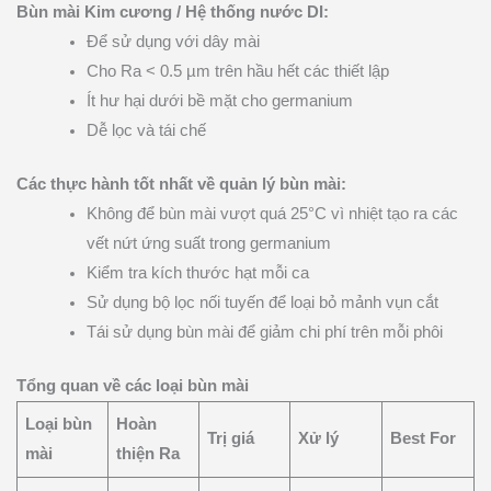
Bùn mài Kim cương / Hệ thống nước DI:
Để sử dụng với dây mài
Cho Ra < 0.5 µm trên hầu hết các thiết lập
Ít hư hại dưới bề mặt cho germanium
Dễ lọc và tái chế
Các thực hành tốt nhất về quản lý bùn mài:
Không để bùn mài vượt quá 25°C vì nhiệt tạo ra các
vết nứt ứng suất trong germanium
Kiểm tra kích thước hạt mỗi ca
Sử dụng bộ lọc nối tuyến để loại bỏ mảnh vụn cắt
Tái sử dụng bùn mài để giảm chi phí trên mỗi phôi
Tổng quan về các loại bùn mài
Loại bùn
Hoàn
Trị giá
Xử lý
Best For
mài
thiện Ra