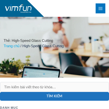
Nhảy
tới
nội
dung
Thẻ: High-Speed Glass Cutting
Trang chủ
/
High-Speed Glass Cutting
TÌM KIẾM
DANH MỤC