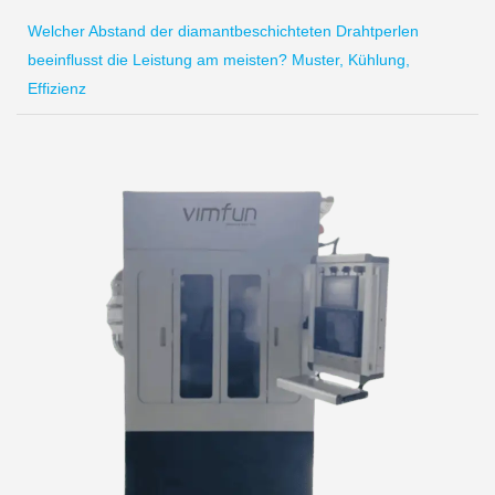
Welcher Abstand der diamantbeschichteten Drahtperlen
beeinflusst die Leistung am meisten? Muster, Kühlung,
Effizienz