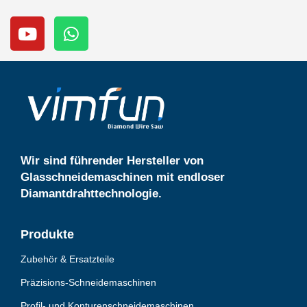
Y
W
o
h
u
a
t
t
u
s
b
a
e
p
p
Wir sind führender Hersteller von
Glasschneidemaschinen mit endloser
Diamantdrahttechnologie.
Produkte
Zubehör & Ersatzteile
Präzisions-Schneidemaschinen
Profil- und Konturenschneidemaschinen