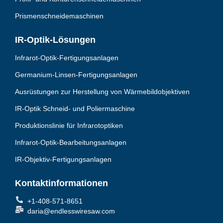
Prismenschneidemaschinen
IR-Optik-Lösungen
Infrarot-Optik-Fertigungsanlagen
Germanium-Linsen-Fertigungsanlagen
Ausrüstungen zur Herstellung von Wärmebildobjektiven
IR-Optik Schneid- und Poliermaschine
Produktionslinie für Infrarotoptiken
Infrarot-Optik-Bearbeitungsanlagen
IR-Objektiv-Fertigungsanlagen
Kontaktinformationen
+1-408-571-8651
daria@endlesswiresaw.com
F
T
L
I
Y
W