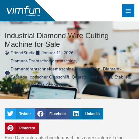
Zum
Inhalt
springen
Industrial Diamond Wire Cutting
Machine for Sale
FriendStudio
Januar 11, 2026
Diamant-Drahtschneidemaschine
,
Diamantdrahtschneidemaschine zu verkaufen
,
Diamant-
Seilsäge
,
optischer Glasschliff
,
Quarzglasschneiden
,
Stabiles,
spannungsarmes Schneiden
Twitter
Facebook
LinkedIn
Pinterest
Eine Diamantdrahtschneidemaschine zu verkaufen ist eine