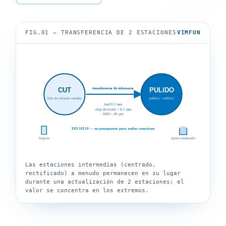
FIG.01 — TRANSFERENCIA DE 2 ESTACIONES
VIMFUN
transferencia de tolerancia
CUT
PULIDO
hilo de circuito cerrado
asférico / esférico
kerf 0.5 mm
chip de borde < 0.1 mm
SSD < 30 µm
ISO 10110 — un presupuesto para ambas estaciones
lingote
óptica terminada
Las estaciones intermedias (centrado,
rectificado) a menudo permanecen en su lugar
durante una actualización de 2 estaciones; el
valor se concentra en los extremos.