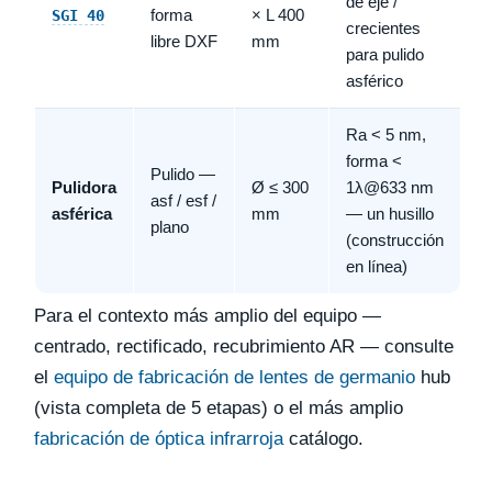
de eje /
forma
× L 400
SGI 40
crecientes
libre DXF
mm
para pulido
asférico
Ra < 5 nm,
forma <
Pulido —
Pulidora
Ø ≤ 300
1λ@633 nm
asf / esf /
asférica
mm
— un husillo
plano
(construcción
en línea)
Para el contexto más amplio del equipo —
centrado, rectificado, recubrimiento AR — consulte
el
equipo de fabricación de lentes de germanio
hub
(vista completa de 5 etapas) o el más amplio
fabricación de óptica infrarroja
catálogo.