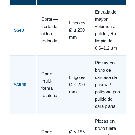
Entrada de
Corte —
mayor
Lingotes
corte de
volumen al
Ø ≤ 200
SG40
oblea
pulidor; Ra
mm
redonda
limpio de
0.6–1.2 µm
Piezas en
bruto de
Corte —
Lingotes
carcasa de
multi-
Ø ≤ 200
prisma /
SGR40
forma
mm
polígono para
rotatoria
pulido de
cara plana
Piezas en
bruto fuera
Corte —
Ø ≤ 185