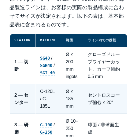
品製造ラインは、お客様の実際の製品構成に合わ
せてサイズが決定されます。以下の表は、基本部
品表に含まれるものです。.
STATION
MACHINE
範囲
ライン内での役割
Ø ≤
クローズドルー
/
SG40
1 — 切
200
プワイヤーカッ
/
SGR40
断
mm
ト、カーフ幅約
SGI 40
ingots
0.5 mm
C-120L
Ø ≤
2 — セ
セントロスコー
/ C-
185
ンター
プ偏心 ≤ 20″
185L
mm
Ø 10–
3 — 研
/
球面 / 非球面生
G-100
250
磨
成
G-250
mm