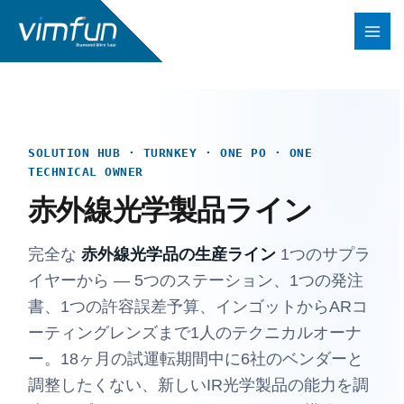
コ
ン
テ
ン
ツ
へ
SOLUTION HUB · TURNKEY · ONE PO · ONE
ス
TECHNICAL OWNER
キ
赤外線光学製品ライン
ッ
プ
完全な
赤外線光学品の生産ライン
1つのサプラ
イヤーから — 5つのステーション、1つの発注
書、1つの許容誤差予算、インゴットからARコ
ーティングレンズまで1人のテクニカルオーナ
ー。18ヶ月の試運転期間中に6社のベンダーと
調整したくない、新しいIR光学製品の能力を調