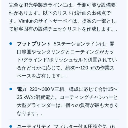
完全なIR光学製造ラインには、予測可能な設備要
件があります。以下のリストは計画の出発点で
す。Vimfunのサイトサーベイは、提案の一部とし
て顧客固有の設備チェックリストを作成します。.
フットプリント
5ステーションラインは、開
口範囲やセンタリングとコーティングがカッ
ト/グラインド/ポリッシュセルと併置されてい
るかどうかに応じて、約80〜120 m²の作業ス
ペースを占有します。.
電力
220〜380 V三相、構成に応じて合計15〜
25 kWの消費電力。コーティングチャンバーと
大型グラインダーは、個々の負荷が最も大きく
なります。.
ユーティリティ
フィルター付き圧縮空気（6