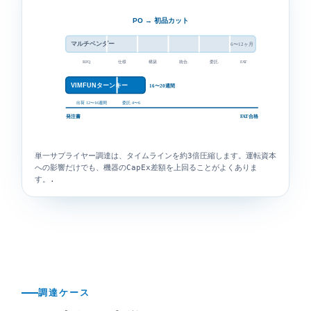
PO → 初品カット
マルチベンダー
6〜12ヶ月
委託.
RFQ
仕様
構築
統合.
FAT
VIMFUNターンキー
16〜20週間
委託 4〜6
出荷 12〜16週間
発注書
FAT合格
単一サプライヤー調達は、タイムラインを約3倍圧縮します。運転資本
への影響だけでも、機器のCapEx差額を上回ることがよくありま
す。.
調達ケース