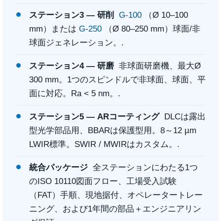
ステーション3 — 研削
G-100
（Ø 10–100
mm）または
G-250
（Ø 80–250 mm）球面/非
球面ジェネレーション。.
ステーション4 — 研磨
非球面研磨機、最大Ø
300 mm。1つのスピンドルで非球面、球面、平
面に対応。Ra < 5 nm。.
ステーション5 — ARコーティング
DLCは露出
型光学部品用、BBARは保護型用。8～12 µm
LWIR標準。SWIR / MWIRはカスタム。.
統合パッケージ
全ステーションにわたる1つ
のISO 10110図面フロー、工場受入試験
（FAT）手順、現地据付、オペレータートレー
ニング、および1年間の部品＋エンジニアリン