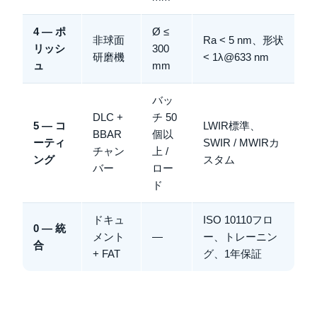
4 — ポ
Ø ≤
非球面
Ra < 5 nm、形状
リッシ
300
研磨機
< 1λ@633 nm
ュ
mm
バッ
DLC +
チ 50
5 — コ
LWIR標準、
BBAR
個以
ーティ
SWIR / MWIRカ
チャン
上 /
ング
スタム
バー
ロー
ド
ドキュ
ISO 10110フロ
0 — 統
メント
—
ー、トレーニン
合
+ FAT
グ、1年保証