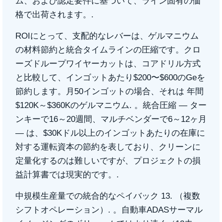
ム、および認定要件に基づいて、ライン固有の価
格で出荷されます。.
ROIにとって、支配的なレバーは、ゲルマニウム
の材料節約と統合タイムラインの圧縮です。クロ
ーズドループワイヤーカットは、コアドリル方式
と比較して、インゴットあたり$200〜$600のGeを
節約します。月50インゴットの場合、それは
年間
$120K～$360Kのゲルマニウム
. 。統合圧縮 — ター
ンキーで16～20週間、マルチベンダーで6～12ヶ月
— は、$30Kドル以上のインゴットあたりの在庫に
対する運転資本の節約を表しており、クリーンに
定量化するのは難しいですが、プロジェクトの損
益計算書では現実的です。.
中規模生産量での統合的なペイバック
13. （複数
シフトオペレーション）
. 。自動車ADASサーマル