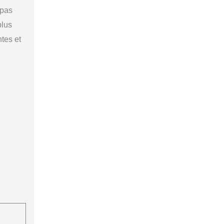
 pas
plus
tes et