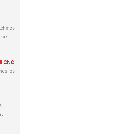
achines
hoix
fil CNC
.
nes les
s
st