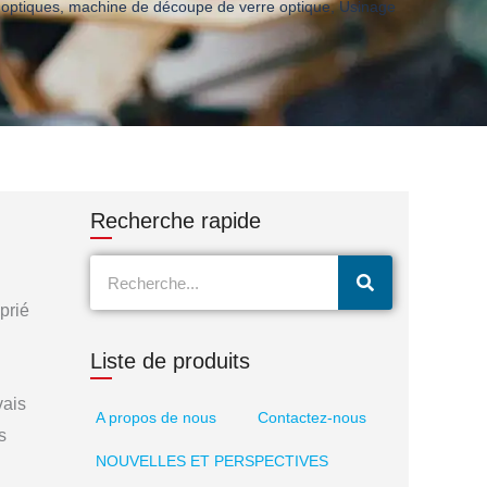
 optiques
,
machine de découpe de verre optique
,
Usinage
Recherche rapide
Recherche
prié
Liste de produits
vais
A propos de nous
Contactez-nous
s
NOUVELLES ET PERSPECTIVES