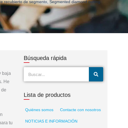
te recubierto de segmento
,
Segmented diamond cutting
Búsqueda rápida
Buscar
y baja
en
s. He
r de
Lista de productos
Quiénes somos
Contacte con nosotros
en
NOTICIAS E INFORMACIÓN
para tu