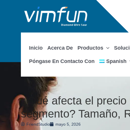
Ir
al
contenido
Inicio
Acerca De
Productos
Soluc
Spanish
Póngase En Contacto Con
¿Qué afecta el precio
segmento? Tamaño, Re
FriendStudio
mayo 5, 2026