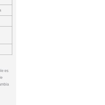
a
le es
de
cambia