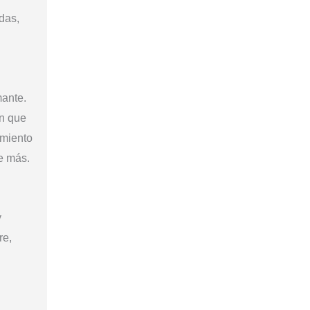
das,
mante.
en que
imiento
re más.
y
re,