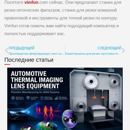
Посетите
vimfun
.com сейчас. Они предлагают станки для
резки оптических фильтров, станки для резки алмазной
проволокой и инструменты для точной резки по контуру.
Vimfun готов помочь вам найти подходящий компьютер и
полностью поддерживает вас.
ПРЕДЫДУЩИЙ
СЛЕДУЮЩИЙ
Пред
С
Производство фокусирующих линз из ZnSe: процесс, контроль кривизны и производственные спецификации
Какая машина для резки заготовок германиевых линз подходит для ИК-оптики? Чистота поверхности, коробление, суспензия
Последние статьи