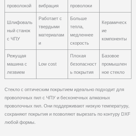
проволокой
вибрация
проволоки
Работает с
Больше
Шлифоваль
Керамическ
твердыми
тепла,
ный станок
ие
материалам
медленнее
с ЧПУ
компоненты
и
скорость
Режущая
Плохая
Базовое
машина с
Low cost
безопасност
промышлен
лезвием
ь покрытия
ное стекло
Стекло с оптическим покрытием идеально подходит для
проволочных пил с ЧПУ и бесконечных алмазных
проволочных пил. Они поддерживают низкую температуру,
сохраняют покрытия и позволяют вырезать по контуру DXF
любой формы.