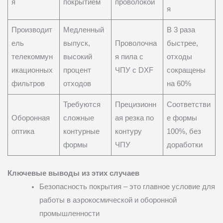
я
покрытием
проволокой
я
Производит
Медленный
В 3 раза
ель
выпуск,
Проволочна
быстрее,
телекоммун
высокий
я пила с
отходы
икационных
процент
ЧПУ с DXF
сокращены
фильтров
отходов
на 60%
Требуются
Прецизионн
Соответстви
Оборонная
сложные
ая резка по
е формы
оптика
контурные
контуру
100%, без
формы
ЧПУ
доработки
Ключевые выводы из этих случаев
Безопасность покрытия – это главное условие для
работы в аэрокосмической и оборонной
промышленности