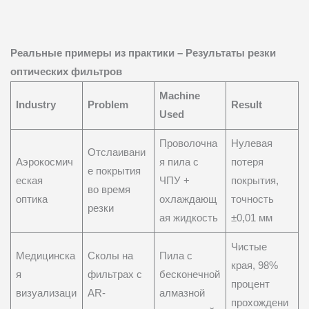
Реальные примеры из практики – Результаты резки
оптических фильтров
Machine
Industry
Problem
Result
Used
Проволочна
Нулевая
Отслаивани
Аэрокосмич
я пила с
потеря
е покрытия
еская
ЧПУ +
покрытия,
во время
оптика
охлаждающ
точность
резки
ая жидкость
±0,01 мм
Чистые
Медицинска
Сколы на
Пила с
края, 98%
я
фильтрах с
бесконечной
процент
визуализаци
AR-
алмазной
прохождени