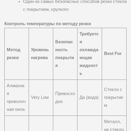
Один из самых безопасных способов резки стекла
с покрытием, хрупкого
Контроль температуры по методу резки
Требуетс
Безопас
я
Метод
Уровень
ность
охлажда
Best For
резки
нагрева
покрыти
ющая
я
жидкост
ь
Алмазна
Стекло с
я
Превосхо
Very Low
Да (вода)
покрытие
проволоч
дно
м
ная пила
Металл,
не стекло