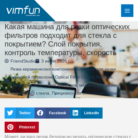
Перейти
к
содержимому
Какая машина для резки оптических
фильтров подходит для стекла с
покрытием? Слой покрытия,
контроль температуры, скорость
FriendStudio
3 июля 2026 г.
Резка керамических компонентов
,
Станок для резки
алмазной проволоки
,
Optical Filter Cutting Machine
,
Обработка оптических фильтров
,
машина для резки
оптического стекла
,
Прецизионная оптическая обработка
Twitter
Facebook
LinkedIn
Pinterest
Может ли ваш резак безопасно резать оптическое стекло с