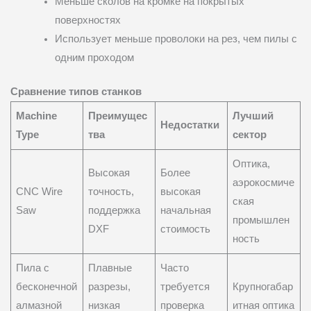
Меньше сколов на кромке на покрытых
поверхностях
Использует меньше проволоки на рез, чем пилы с
одним проходом
Сравнение типов станков
Machine
Преимущес
Лучший
Недостатки
Type
тва
сектор
Оптика,
Высокая
Более
аэрокосмиче
CNC Wire
точность,
высокая
ская
Saw
поддержка
начальная
промышлен
DXF
стоимость
ность
Пила с
Плавные
Часто
бесконечной
разрезы,
требуется
Крупногабар
алмазной
низкая
проверка
итная оптика