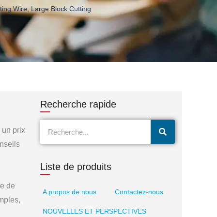
tting Wire
,
Large Block Cutting
Recherche rapide
Recherche
 un prix
nseils
Liste de produits
pe de
A propos de nous
Contactez-nous
mples,
NOUVELLES ET PERSPECTIVES