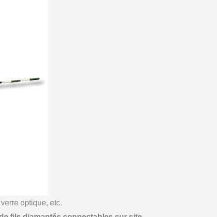
verre optique, etc.
de fils diamantés connectables sur site