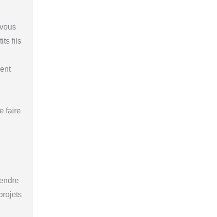
 vous
ts fils
nent
e faire
rendre
projets