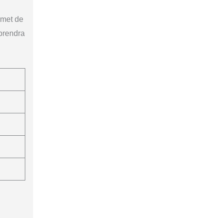
rmet de
 prendra