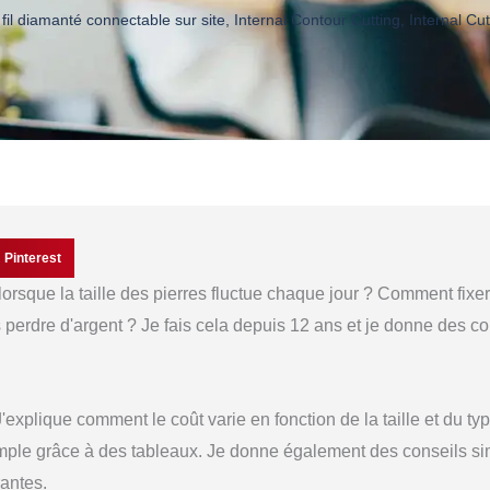
 fil diamanté connectable sur site
,
Internal Contour Cutting
,
Internal Cu
Pinterest
sque la taille des pierres fluctue chaque jour ? Comment fixer
s perdre d'argent ? Je fais cela depuis 12 ans et je donne des co
J'explique comment le coût varie en fonction de la taille et du ty
simple grâce à des tableaux. Je donne également des conseils si
rantes.