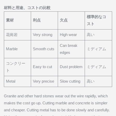
材料と用途、コストの比較
標準的なコ
素材
利点
欠点
スト
花崗岩
Very strong
High wear
高い
Can break
Marble
Smooth cuts
ミディアム
edges
コンクリー
Easy to cut
Dust problem
ミディアム
ト
Metal
Very precise
Slow cutting
高い
Granite and other hard stones wear out the wire rapidly, which
makes the cost go up. Cutting marble and concrete is simpler
and cheaper. Cutting metal has to be done slowly and carefully.