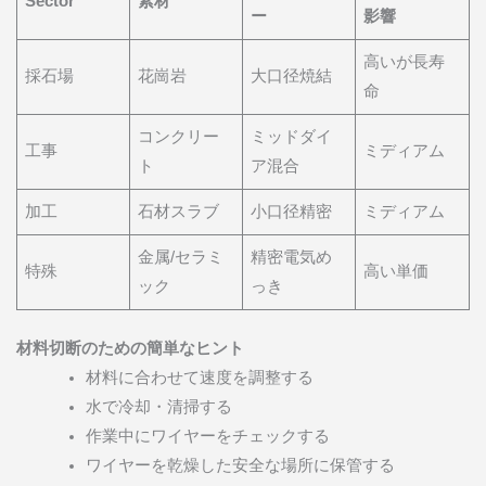
Sector
素材
ー
影響
高いが長寿
採石場
花崗岩
大口径焼結
命
コンクリー
ミッドダイ
工事
ミディアム
ト
ア混合
加工
石材スラブ
小口径精密
ミディアム
金属/セラミ
精密電気め
特殊
高い単価
ック
っき
材料切断のための簡単なヒント
材料に合わせて速度を調整する
水で冷却・清掃する
作業中にワイヤーをチェックする
ワイヤーを乾燥した安全な場所に保管する