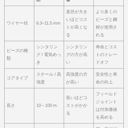
直径が大き
より多くの
いほどコス
ビーズと鋼
ワイヤー径
6.3–11.5 mm
トが高くな
材が使用さ
る
れる
シンタリン
シンタリン
寿命とコス
ビーズの種
グ / 電気めっ
グの方が高
トのトレー
類
き
い
ドオフ
スチール / 高
高強度の方
安全性と寿
コアタイプ
強度
が高い
命の向上
フィールド
長いほどコ
ジョイント
長さ
10～100 m
ストがかか
は付加価値
る
を高める