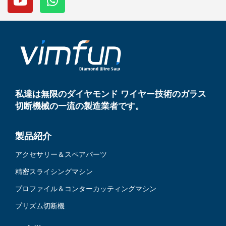
u
a
t
t
u
s
b
a
e
p
p
私達は無限のダイヤモンド ワイヤー技術のガラス
切断機械の一流の製造業者です。
製品紹介
アクセサリー＆スペアパーツ
精密スライシングマシン
プロファイル＆コンターカッティングマシン
プリズム切断機