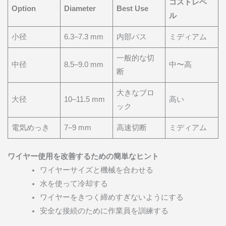
コストレベ
Option
Diameter
Best Use
ル
小径
6.3–7.3 mm
内部パス
ミディアム
一般的な切
中径
8.5–9.0 mm
中〜高
断
大きなブロ
大径
10–11.5 mm
高い
ック
電気めっき
7–9 mm
高速切断
ミディアム
ワイヤー使用を改善するための簡単なヒント
ワイヤーサイズと機械を合わせる
水を使って冷却する
ワイヤーをきつく締めすぎないようにする
安全な接続のために作業員を訓練する