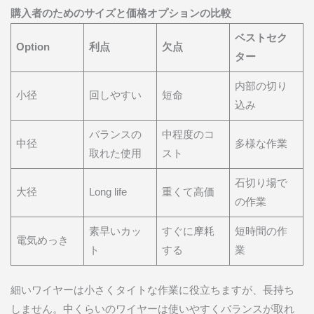
購入者のためのサイズと価格オプションの比較
ベストセク
Option
利点
欠点
ター
内部の切り
小径
回しやすい
短命
込み
バランスの
中程度のコ
中径
多様な作業
取れた使用
スト
石切り場で
大径
Long life
重くて高価
の作業
素早いカッ
すぐに摩耗
短時間の作
電気めっき
ト
する
業
細いワイヤーは小さくタイトな作業に役立ちますが、長持ち
しません。中くらいのワイヤーは使いやすくバランスが取れ