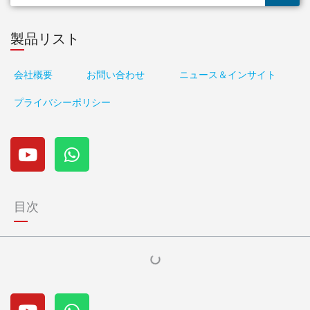
製品リスト
会社概要
お問い合わせ
ニュース＆インサイト
プライバシーポリシー
Y
W
o
h
u
a
t
t
u
s
目次
b
a
e
p
p
Y
W
o
h