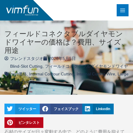
コ
ン
テ
ン
フィールドコネクタブルダイヤモン
ツ
ドワイヤーの価格は？費用、サイズ、
へ
用途
ス
フレンドスタジオ
2026年5月5日
キ
Blind-Slot Cutting
,
フィールドコネクタブルダイヤモンドワイヤ
ッ
ーの価格
,
Internal Contour Cutting
,
Internal Cutting Wire
,
Large
プ
Block Cutting
ツイッター
フェイスブック
LinkedIn
ピンタレスト
石材のサイズが日々変動する中で、どのように費用を抑えて