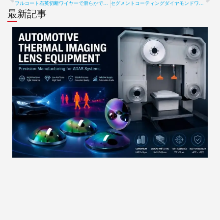
Prev
次
フルコート石英切断ワイヤーで滑らかできれいなスライス
セグメントコーティングダイヤモンドワイヤーロープの価格に影響を与えるものは？ サイズ、コーティング、仕様
最新記事