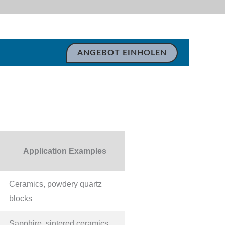
ANGEBOT EINHOLEN
Application Examples
Ceramics, powdery quartz
blocks
Sapphire, sintered ceramics