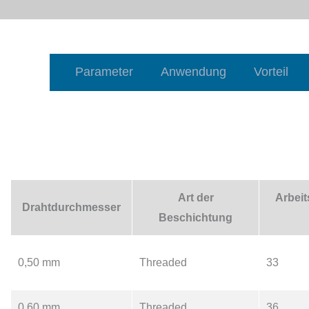
Parameter
Anwendung
Vorteil
Art der
Arbei
Drahtdurchmesser
Beschichtung
0,50 mm
Threaded
33
0,60 mm
Threaded
36