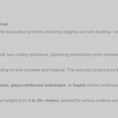
oval
 chip evacuation grooves, reducing clogging and wire loading—e
ith less cutting resistance, improving productivity while maintai
ding on wire diameter and material. The reduced contact area d
locks
,
glass-reinforced substrates
, or
Saphir
where continuous 
op lengths from
1 to 10+ meters
, tailored for various endless w