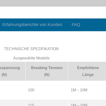
Erfahrungsberichte von Kunden
FAQ
TECHNISCHE SPEZIFIKATION
Ausgewählte Modelle
tsspannung
Breaking Tension
Empfohlene
(N)
(N)
Länge
100
1M – 10M
115
1M – 10M