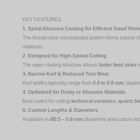
KEY FEATURES
1. Spiral Abrasive Coating for Efficient Swarf Rem
The thread-style electroplated pattern forms natural
materials.
2. Designed for High-Speed Cutting
The open coating structure allows
faster feed rates
w
3. Narrow Kerf & Reduced Tool Wear
Kerf widths typically range from
0.4 to 0.8 mm
, depen
4. Optimized for Dusty or Abrasive Materials
Best suited for cutting
technical ceramics
,
quartz b
5. Custom Lengths & Diameters
Available in
Ø0.5 – 0.8 mm
diameters and custom lo