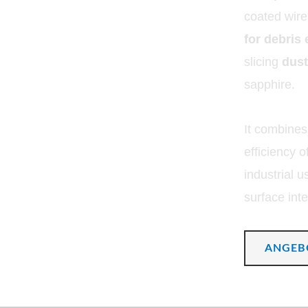
coated wire
for debris
slicing
dust
sapphire.
It combines
efficiency 
industrial 
surface inte
ANGEB