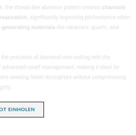
s, the thread-like abrasive pattern creates
channels
 evacuation
, significantly improving performance when
-generating materials
like ceramics, quartz, and
 the precision of diamond wire cutting with the
of advanced swarf management, making it ideal for
users seeking faster throughput without compromising
grity.
OT EINHOLEN