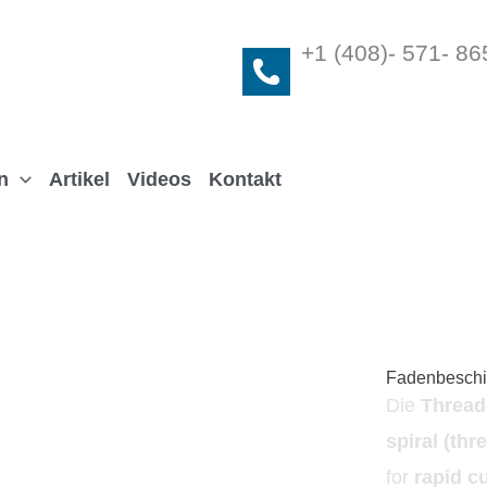
+1 (408)- 571- 86
n
Artikel
Videos
Kontakt
Fadenbeschi
Die
Thread
spiral (th
for
rapid c