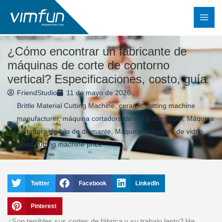
Ir
al
contenido
¿Cómo encontrar un fabricante de
máquinas de corte de contorno
vertical? Especificaciones, costo, guía
FriendStudio
11 de mayo de 2026
Brittle Material Cutting Machine
,
ceramic cutting machine
manufacturer
,
máquina cortadora de vidrio comercial
,
Máquina
cortadora de hilo de diamante
,
Máquina cortadora de vidrio
,
glass cutting machine price
Twitter
Facebook
LinkedIn
Pinterest
¿Son terribles sus cortes de fábrica y su trabajo lento? He