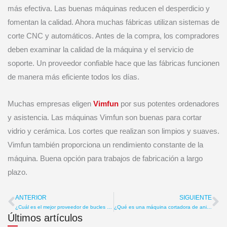
más efectiva. Las buenas máquinas reducen el desperdicio y
fomentan la calidad. Ahora muchas fábricas utilizan sistemas de
corte CNC y automáticos. Antes de la compra, los compradores
deben examinar la calidad de la máquina y el servicio de
soporte. Un proveedor confiable hace que las fábricas funcionen
de manera más eficiente todos los días.
Muchas empresas eligen
Vimfun
por sus potentes ordenadores
y asistencia. Las máquinas Vimfun son buenas para cortar
vidrio y cerámica. Los cortes que realizan son limpios y suaves.
Vimfun también proporciona un rendimiento constante de la
máquina. Buena opción para trabajos de fabricación a largo
plazo.
ANTERIOR
SIGUIENTE
Anterior
Si
¿Cuál es el mejor proveedor de bucles de alambre de diamante recubierto con hilo? Especificaciones, calidad, valor
¿Qué es una máquina cortadora de anillos CNC? Tipos, Velocidad, Guía
Últimos artículos