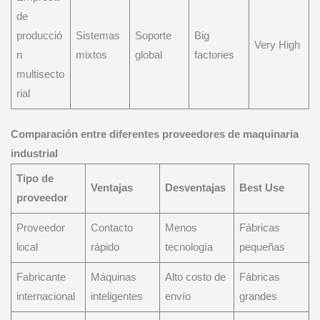
de
producció
Sistemas
Soporte
Big
Very High
n
mixtos
global
factories
multisecto
rial
Comparación entre diferentes proveedores de maquinaria
industrial
Tipo de
Ventajas
Desventajas
Best Use
proveedor
Proveedor
Contacto
Menos
Fábricas
local
rápido
tecnología
pequeñas
Fabricante
Máquinas
Alto costo de
Fábricas
internacional
inteligentes
envío
grandes