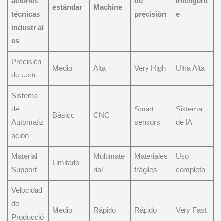
aciones
de
Inteligent
estándar
Machine
técnicas
precisión
e
industrial
es
Precisión
Medio
Alta
Very High
Ultra Alta
de corte
Sistema
de
Smart
Sistema
Básico
CNC
Automatiz
sensors
de IA
ación
Material
Multimate
Materiales
Uso
Limitado
Support
rial
frágiles
completo
Velocidad
de
Medio
Rápido
Rápido
Very Fast
Producció