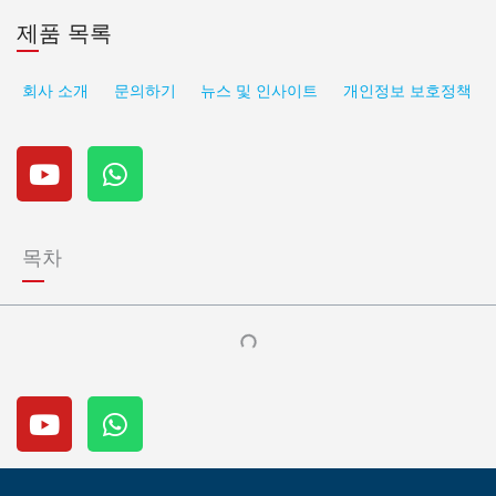
제품 목록
회사 소개
문의하기
뉴스 및 인사이트
개인정보 보호정책
유
W
튜
h
브
a
t
s
목차
a
p
p
유
W
튜
h
브
a
t