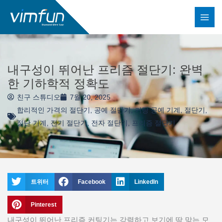
콘
텐
츠
로
건
내구성이 뛰어난 프리즘 절단기: 완벽
너
한 기하학적 정확도
뛰
친구 스튜디오
7월 20, 2025
기
합리적인 가격의 절단기
,
공예 절단기
,
커팅 공예 기계
,
절단기
,
절단 기계
,
전기 절단기
,
전자 절단기
,
프리즘 절단기
트위터
Facebook
LinkedIn
Pinterest
내구성이 뛰어난 프리즘 커팅기는 강력하고 보기에 딱 맞는 모