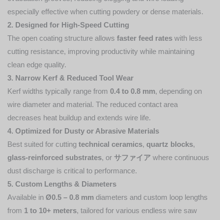
especially effective when cutting powdery or dense materials.
2. Designed for High-Speed Cutting
The open coating structure allows
faster feed rates
with less
cutting resistance, improving productivity while maintaining
clean edge quality.
3. Narrow Kerf & Reduced Tool Wear
Kerf widths typically range from
0.4 to 0.8 mm
, depending on
wire diameter and material. The reduced contact area
decreases heat buildup and extends wire life.
4. Optimized for Dusty or Abrasive Materials
Best suited for cutting
technical ceramics
,
quartz blocks
,
glass-reinforced substrates
, or
サファイア
where continuous
dust discharge is critical to performance.
5. Custom Lengths & Diameters
Available in
Ø0.5 – 0.8 mm
diameters and custom loop lengths
from
1 to 10+ meters
, tailored for various endless wire saw