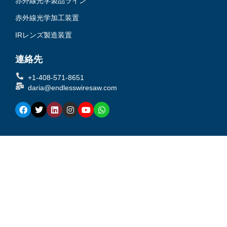
赤外線光学製品ライン
赤外線光学加工装置
IRレンズ製造装置
連絡先
+1-408-571-8651
daria@endlesswiresaw.com
フ
ツ
リ
イ
Y
W
ェ
イ
ン
ン
o
h
イ
ッ
ク
ス
u
a
ス
タ
ト
タ
t
t
ブ
ー
イ
グ
u
s
ッ
ン
ラ
b
a
ク
ム
e
p
p