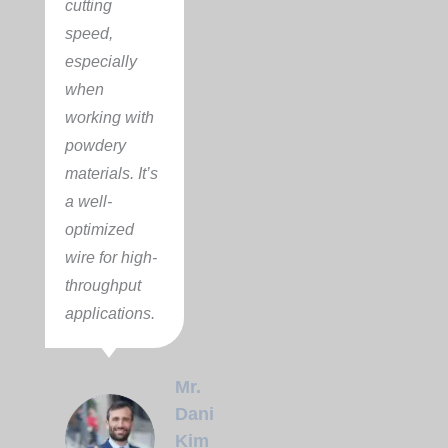
cutting
speed,
especially
when
working with
powdery
materials. It’s
a well-
optimized
wire for high-
throughput
applications.
Mr.
Daniel
Kim