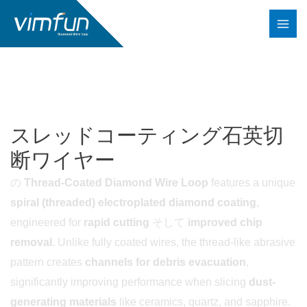
コ
ン
テ
ン
ツ
へ
ス
スレッドコーティング石英切
キ
断ワイヤー
ッ
プ
の
Thread-Coated Diamond Wire Loop
features a unique
spiral (threaded) electroplated diamond coating
,
engineered for
rapid cutting
そして
improved chip
removal
. Unlike fully coated wires, the thread-like abrasive
pattern creates
channels for debris evacuation
,
significantly improving performance when slicing
dust-
generating materials
like ceramics, quartz, and sapphire.