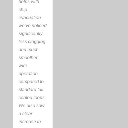
helps with
chip
evacuation—
we’ve noticed
significantly
less clogging
and much
smoother
wire
operation
compared to
standard full-
coated loops.
We also saw
a clear
increase in