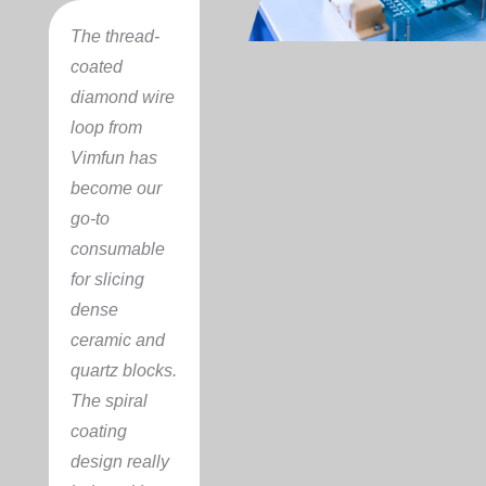
The thread-
coated
diamond wire
loop from
Vimfun has
become our
go-to
consumable
for slicing
dense
ceramic and
quartz blocks.
The spiral
coating
design really