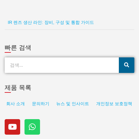
IR 렌즈 생산 라인: 장비, 구성 및 통합 가이드
빠른 검색
검
색
제품 목록
회사 소개
문의하기
뉴스 및 인사이트
개인정보 보호정책
유
W
튜
h
브
a