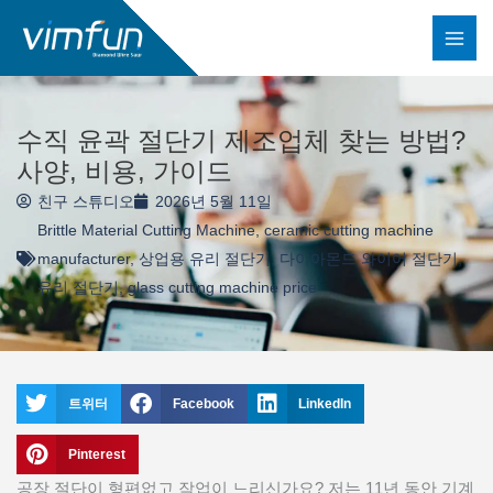
콘
텐
츠
로
건
수직 윤곽 절단기 제조업체 찾는 방법?
너
사양, 비용, 가이드
뛰
친구 스튜디오
2026년 5월 11일
기
Brittle Material Cutting Machine
,
ceramic cutting machine
manufacturer
,
상업용 유리 절단기
,
다이아몬드 와이어 절단기
,
유리 절단기
,
glass cutting machine price
트위터
Facebook
LinkedIn
Pinterest
공장 절단이 형편없고 작업이 느리신가요? 저는 11년 동안 기계