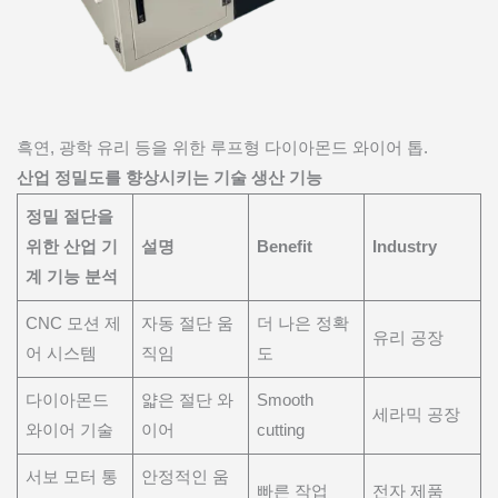
흑연, 광학 유리 등을 위한 루프형 다이아몬드 와이어 톱.
산업 정밀도를 향상시키는 기술 생산 기능
정밀 절단을
위한 산업 기
설명
Benefit
Industry
계 기능 분석
CNC 모션 제
자동 절단 움
더 나은 정확
유리 공장
어 시스템
직임
도
다이아몬드
얇은 절단 와
Smooth
세라믹 공장
와이어 기술
이어
cutting
서보 모터 통
안정적인 움
빠른 작업
전자 제품