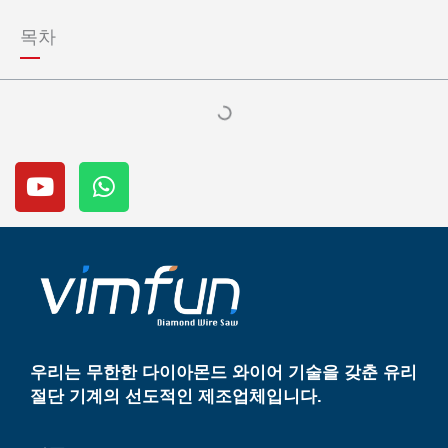
t
s
목차
a
p
p
유
W
튜
h
브
a
t
s
a
p
p
우리는 무한한 다이아몬드 와이어 기술을 갖춘 유리
절단 기계의 선도적인 제조업체입니다.