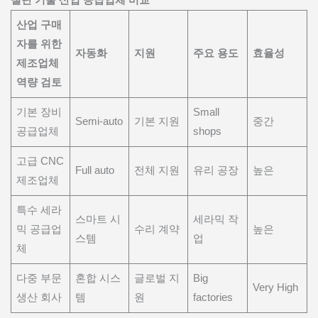
산업 구매
자를 위한
자동화
지원
주요 용도
효율성
제조업체
역량 검토
기본 장비
Small
Semi-auto
기본 지원
중간
공급업체
shops
고급 CNC
Full auto
전체 지원
유리 공장
높은
제조업체
특수 세라
스마트 시
세라믹 작
믹 공급업
수리 계약
높은
스템
업
체
다중 부문
혼합 시스
글로벌 지
Big
Very High
생산 회사
템
원
factories