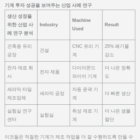
기계 투자 성공을 보여주는 산업 사례 연구
생산 성장을
Machine
위한 산업 사
Industry
Result
Used
례 연구 분석
건축용 유리
CNC 유리 기
25% 폐기물
건설
공장
계
감소
전자 재료 회
다이아몬드
더 나은 정확
전자 제품
사
와이어 기계
도
세라믹 타일
자동 윤곽 기
세라믹 공장
더 빠른 생산
제조업체
계
실험실 연구
취성 재료 기
더 나은 샘플
실험실
센터
계
절단
이것들은 적절한 기계가 제조 작업을 더 잘 수행하도록 만들 수